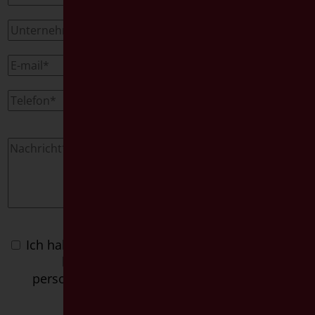
Ich habe die
Datenschutzerklärung
gelesen und
bin mit der Verarbeitung meiner
personenbezogenen Daten einverstanden.