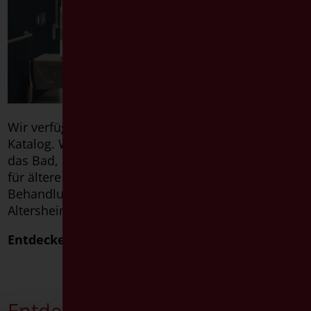
Wir verfügen über einen breiten und vielfältigen
Katalog. Wir produzieren Sicherheitsprodukte für
das Bad, Hilfsmittel für Behinderte, Sanitärartikel
für ältere Menschen, sowie Komponenten für
Behandlungseigenschaften RSA, Krankenhäuser,
Altersheime.
Entdecken sie unsere Produkte
Entdecken sie unsere bad-idee