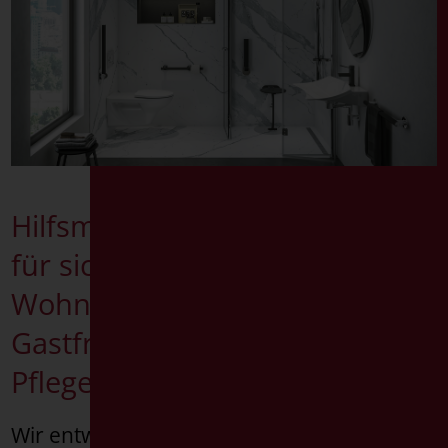
Products search
Hilfsmittel und Sanitärprodukte
für sichere Badezimmer, für
Wohnungen, Orte der
Gastfreundschaft und
Pflegeheime.
Wir entwerfen und produzieren in unseren