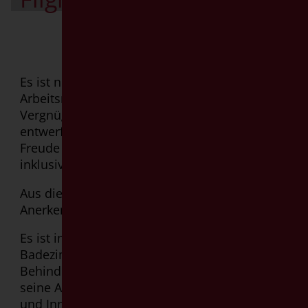
Entdecken
Es ist nicht nur ein Motto, sondern eine echte
Arbeitsmethode. Jedes Mal, dass wir das
Vergnügen haben, neue Badezimmer zu
entwerfen, bei uns in Goman ist eine Große
Freude universelle, sichere, komfortabel und
inklusive Ambienten vorzuschlagen.
Aus diesem Grund sind wir sehr stolz auf die
Anerkennung durch DfA Italia.
Es ist im Jahr 1999, wo eine neue Idee von
Badezimmer für Menschen mit
Behinderungen geboren wird: Goman hat
seine Aktivitäten schon immer auf Qualität
und Innovation ausgerichtet. Schon von