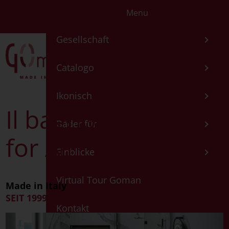
Menu
IT
EN
FR
ES
DE
Gesellschaft
Catalogo
Ikonisch
Il bagno for you,
Bäder für
for All
Einblicke
Virtual Tour Goman
Made in Italy
SEIT 1999
Kontakt