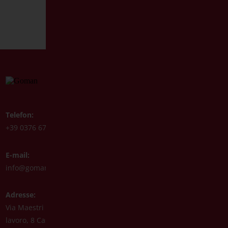
Telefon:
Whatsapp:
+39 0376 671780
+39 3488123919
E-mail:
Fax:
info@goman.it
+39 0376 671286
Adresse:
Via Maestri del
lavoro, 8 Castiglione