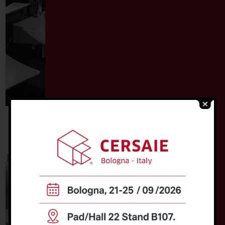
Entdecken
Entdecken
NEW AGE
Badewanne mit
Möbel
Tür