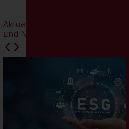
Aktuelles
und Neuheiten
‹
›