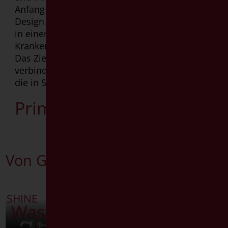
Anfang an ist das Konzept klar: ein präzises
Design als markantes Element vorzuschlagen
in einem Sektor, wo ausschließlich technische
Krankenhausprodukte angeboten wurden.
Das Ziel war Ästhetik und Funktionalität zu
verbinden um „ein Sonnenstrahl denjenigen,
die in Schatten sind“ zu bringen.
Prime
ENTDECKEN
Entdecken
Von Goman empfohlen
SHINE
SHADE
Waschbecken
Klappgriff