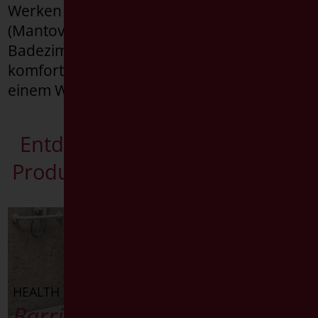
Werken in Castiglione delle Stiviere
(Mantova) Sanitärartikel, die die
Badezimmer zugänglich, sicher,
komfortabel und elegant machen. Mit
einem Wort: universell. Für Jeden.
Entdecken Sie die passenden
Produkte für das Badezimmer.
HEALTH
Barrieren überwinden