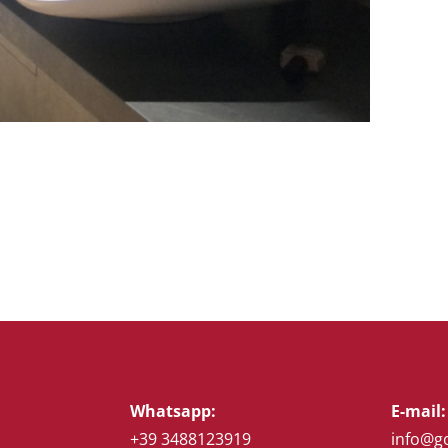
Whatsapp:
E-mail:
+39 3488123919
info@g