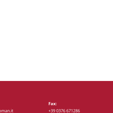
Fax:
oman.it
+39 0376 671286