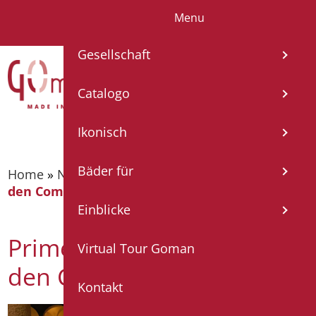
Menu
IT
EN
FR
ES
DE
Gesellschaft
Catalogo
Ikonisch
Bäder für
Home
»
Nachrichten
»
Prime im Wettbewerb für
den Compasso d’Oro ADI
Einblicke
Prime im Wettbewerb für
Virtual Tour Goman
den Compasso d’Oro ADI
Kontakt