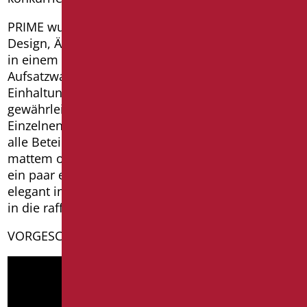
PRIME wurde ausgewählt, weil es die Konzepte
Design, Ästhetik, Trend und Nutzen für Jedermann
in einem einzigen Produkt vereint. Es ist das erste
Aufsatzwaschbecken, das in der Lage ist, die
Einhaltung von Barrierefreiheitsstandards zu
gewährleisten. Es respektiert die Würde des
Einzelnen und erhöht die Gestaltungsfreiheit für
alle Beteiligten im Badumfeld. Hergestellt in
mattem oder glänzendem Weiß, fügt es sich mit
ein paar einfachen Tricks bei der Installation
elegant in die Strukturen des Gastgewerbes sowie
in die raffiniertesten häuslichen Umgebungen ein.
VORGESCHLAGENES VIDEO