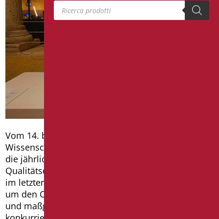
Products search
Vom 14. bis 20. Oktober wird im Museum für
Wissenschaft und Technologie Leonardo Da Vinci
die jährliche Auswahl an italienischem
Qualitätsdesign präsentiert, d.h. die Produkte, die
im letzten Jahr in Produktion gegangen sind und
um den Compasso d’Oro ADI Award, den ältesten
und maßgeblichsten globalen Welt-Designpreis,
konkurrieren.