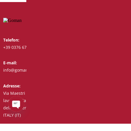
Telefon:
Whatsapp:
+39 0376 671780
+39 3488123919
E-mail:
Fax:
info@goman.it
+39 0376 671286
Adresse:
Via Maestri del
lavoro, 8 Castiglione
delle Stiviere 46043
Open
ITALY (IT)
chaty