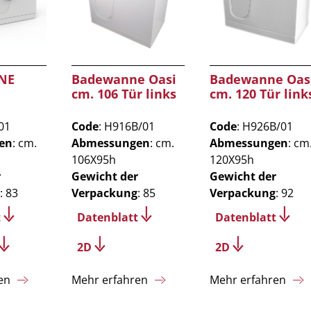
NE
Badewanne Oasi
Badewanne Oas
cm. 106 Tür links
cm. 120 Tür link
01
Code
: H916B/01
Code
: H926B/01
en
: cm.
Abmessungen
: cm.
Abmessungen
: cm
106X95h
120X95h
r
Gewicht der
Gewicht der
: 83
Verpackung
: 85
Verpackung
: 92
t
Datenblatt
Datenblatt
2D
2D
en
Mehr erfahren
Mehr erfahren