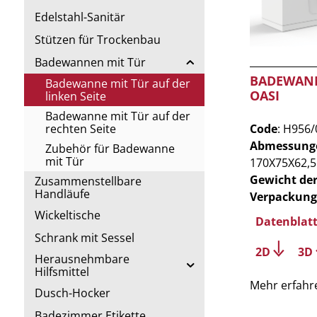
Edelstahl-Sanitär
Stützen für Trockenbau
Badewannen mit Tür
BADEWAN
Badewanne mit Tür auf der
OASI
linken Seite
Badewanne mit Tür auf der
Code
: H956/
rechten Seite
Abmessung
Zubehör für Badewanne
mit Tür
170X75X62,5
Gewicht de
Zusammenstellbare
Handläufe
Verpackung
Wickeltische
Datenblat
Schrank mit Sessel
2D
3D
Herausnehmbare
Hilfsmittel
Mehr erfahr
Dusch-Hocker
Badezimmer Etikette