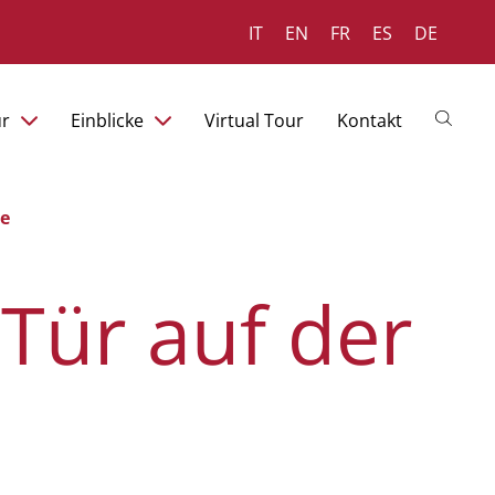
IT
EN
FR
ES
DE
ür
Einblicke
Virtual Tour
Kontakt
te
Tür auf der