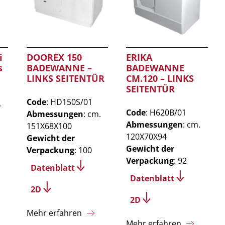
i
DOOREX 150
ERIKA
s
BADEWANNE –
BADEWANNE
LINKS SEITENTÜR
CM.120 – LINKS
SEITENTÜR
Code
: HD150S/01
.
Code
: H620B/01
Abmessungen
: cm.
Abmessungen
: cm.
151X68X100
120X70X94
Gewicht der
Gewicht der
Verpackung
: 100
Verpackung
: 92
Datenblatt
Datenblatt
2D
2D
Mehr erfahren
Mehr erfahren