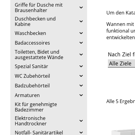
Griffe für Dusche mit
Brausenhalter
Um den Kata
Duschbecken und
Kabine
Wannen mit T
funktional u
Waschbecken
entwickelte
Badaccessoires
Toiletten, Bidet und
Nach Ziel f
ausgestattete Wände
Spezial Sanitär
WC Zubehörteil
Badzubehörteil
Armaturen
Alle 5 Ergeb
Kit für genehmigte
Badezimmer
Elektronische
Handtrockner
Notfall- Sanitärartikel