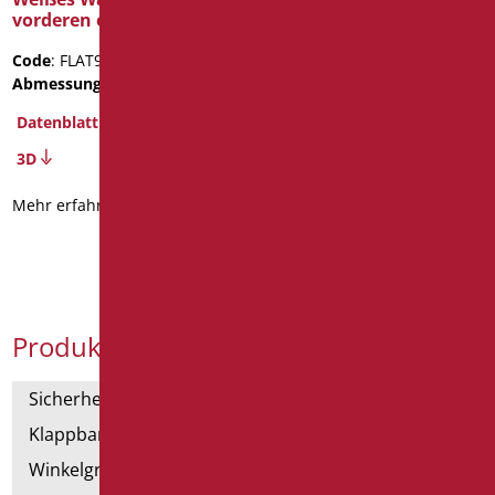
vorderen einschnitten
Code
: FLAT92F/01
Abmessungen
: cm. 92X52
Datenblatt
3D
Mehr erfahren
Produktkategorien
Sicherheitsgriffe
Klappbar und Haltegriffe
Winkelgriffe für Dusche und Badewanne