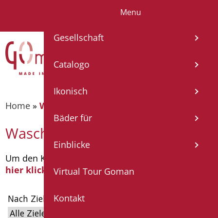
Menu
IT
EN
FR
ES
DE
Gesellschaft
Catalogo
Ikonisch
Home
»
Waschbecken
Bäder für
Waschbecken
Einblicke
Um den Katalog nach Kategorien zu durchsuchen
hier klicken
Virtual Tour Goman
Kontakt
Nach Ziel filtern