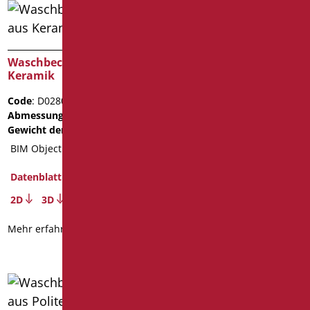
Waschbecken OPEN aus
Waschbecken SHINE aus
Keramik
Politek
Code
: D0280/01
Code
: SH-401/01
Abmessungen
: cm. 66X55X16
Abmessungen
: cm. 65X52
Gewicht der Verpackung
: 20
Gewicht der Verpackung
:
10.9
BIM Object
Datenblatt
Datenblatt
2D
3D
2D
3D
Mehr erfahren
Mehr erfahren