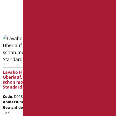
2D
3D
Mehr erfahren
Lavabo President 45
Code
: D0916/01
Abmessungen
: cm. 45x35x16
Gewicht der Verpackung
: 20
Lavabo Flight mit
Überlauf, Tragbügel
Datenblatt
schon montiert,
Standard Weiß
2D
3D
Code
: D0286B/01
Mehr erfahren
Abmessungen
: cm. 64X59
Gewicht der Verpackung
:
12.5