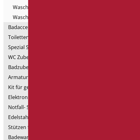
Waschbecken - Serie Home
Waschbecken für Kinder
Badaccessoires
Toiletten, Bidet und ausgestattete Wände
Spezial Sanitär
WC Zubehörteil
Badzubehörteil
Armaturen
Kit für genehmigte Badezimmer
Elektronische Handtrockner
Notfall- Sanitärartikel
Edelstahl-Sanitär
Stützen für Trockenbau
Badewannen mit Tür