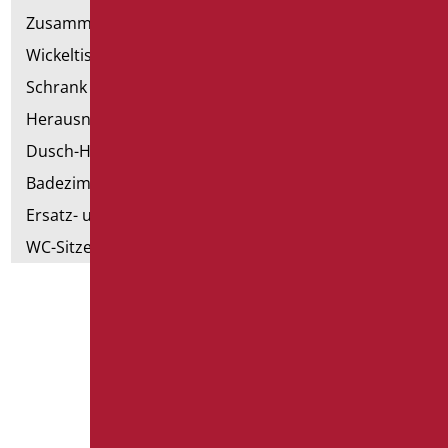
Zusammenstellbare Handläufe
Wickeltische
Schrank mit Sessel
Herausnehmbare Hilfsmittel
Dusch-Hocker
Badezimmer Etikette
Ersatz- und Kleinteile
WC-Sitze