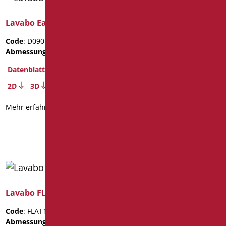
Lavabo Easy 50
Lavabo Easy 60
Code
: D0901/01
Code
: D0902/01
Abmessungen
: cm. 50x43x13
Abmessungen
: cm. 60x45x14
Gewicht der Verpackung
:
Datenblatt
14.4
2D
3D
Datenblatt
Mehr erfahren
2D
3D
Mehr erfahren
Lavabo FLAT122
Lavabo FLAT62
Code
: FLAT122/01
Code
: FLAT62/01
Abmessungen
: cm.
Abmessungen
: cm. 11X52X62