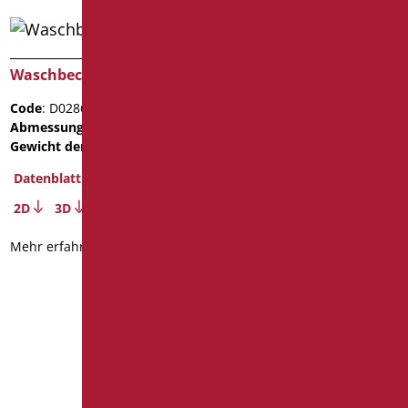
Waschbecken Flight
Code
: D0286/21
Waschbecken Flight,
Abmessungen
: cm. 64X59
Weiß durchscheinend
Gewicht der Verpackung
: 12
mit ablauf und Siphon
Datenblatt
Code
: D0286B/21
2D
3D
Abmessungen
: cm. 64X59
Gewicht der Verpackung
:
Mehr erfahren
12.5
Datenblatt
2D
3D
Mehr erfahren