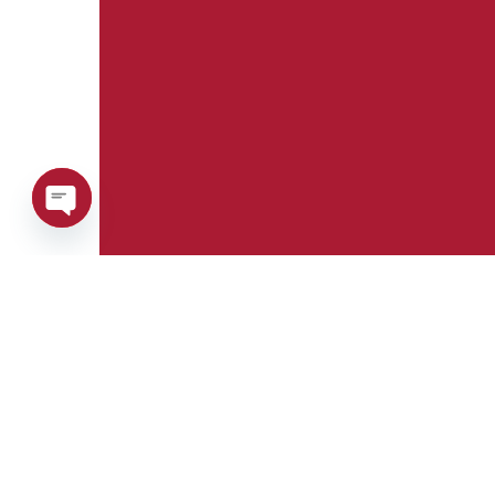
Open
chaty
Telefon:
Whatsapp:
+39 0376 671780
+39 3488123919
E-mail:
Fax: