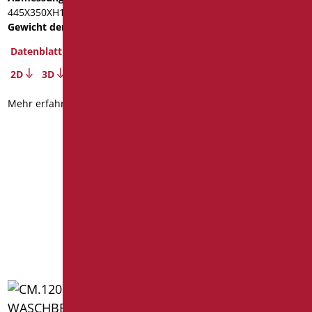
445X350XH160
Gewicht der Verpackung
: 7
CM.120 DOPPELTANK
Datenblatt
WASCHBECKEN IN
2D
3D
POLITEK MIT ÜBERLAUF
UND HALTERUNGEN
Mehr erfahren
Code
: NA-510V/01
Abmessungen
: cm.
120X51X13
Gewicht der Verpackung
: 31
Datenblatt
2D
3D
Mehr erfahren