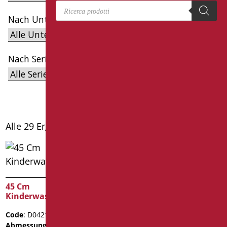
Products search
Nach Unterkategorien filtern
Nach Serien filtern
Alle 29 Ergebnisse werden angezeigt
45 Cm
Kinderwaschbecken
Code
: D0421B/01
Abmessungen
: mm.