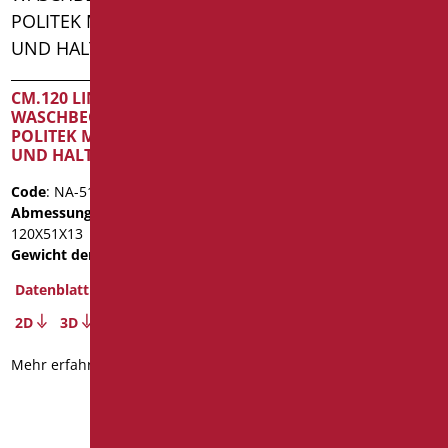
CM.120 LINKSTANK
WASCHBECKEN IN
CM.120 RECHTERTANK
POLITEK MIT ÜBERLAUF
WASCHBECKEN IN
UND HALTERUNGEN
POLITEK MIT ÜBERLAUF
UND HALTERUNGEN
Code
: NA-510S/01
Abmessungen
: cm.
Code
: NA-510D/01
120X51X13
Abmessungen
: cm.
Gewicht der Verpackung
: 31
120X51X13
Gewicht der Verpackung
: 31
Datenblatt
Datenblatt
2D
3D
2D
3D
Mehr erfahren
Mehr erfahren