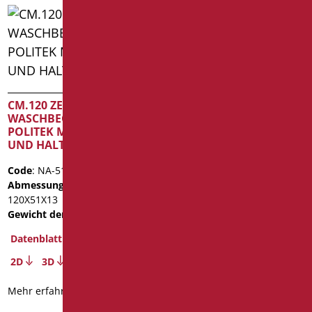
CM.120 ZENTRALTANK
CM.60 WASCHBECKEN IN
WASCHBECKEN IN
POLITEK MIT ÜBERLAUF
POLITEK MIT ÜBERLAUF
UND HALTERUNGEN
UND HALTERUNGEN
Code
: NA-570/01
Code
: NA-510C/01
Abmessungen
: cm. 60X51X13
Abmessungen
: cm.
Gewicht der Verpackung
: 18
120X51X13
Datenblatt
Gewicht der Verpackung
: 31
2D
3D
Datenblatt
2D
3D
Mehr erfahren
Mehr erfahren