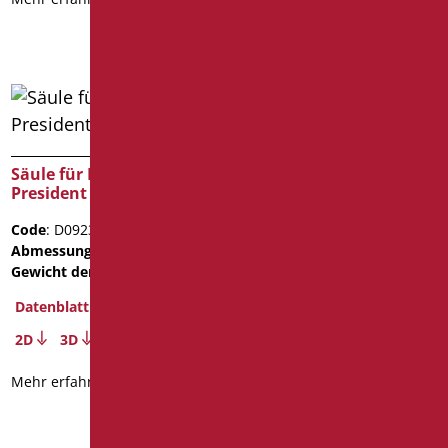
Mehr erfahren
Säule für Lavabo
WASCHBECKEN AUS
President
KERAMIK FORMAT
Code
: D0923/01
Code
: D0230B/01
Abmessungen
: cm. 19x17x65
Abmessungen
: cm.
Gewicht der Verpackung
: 20
66X57X20,5
Gewicht der Verpackung
: 20
Datenblatt
Datenblatt
2D
3D
2D
Mehr erfahren
Mehr erfahren