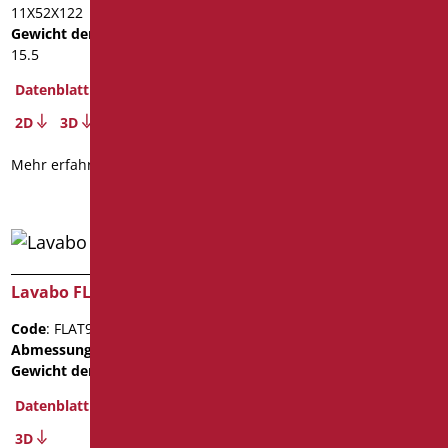
11X52X122
Gewicht der Verpackung
: 9.2
Gewicht der Verpackung
:
Datenblatt
15.5
Datenblatt
Mehr erfahren
2D
3D
Mehr erfahren
Lavabo FLAT92
Lavabo FLAT92
Code
: FLAT92C/01
Code
: FLAT92D/01
Abmessungen
: cm. 11X52X92
Abmessungen
: cm. 11X52X92
Gewicht der Verpackung
: 13
Gewicht der Verpackung
: 13
Datenblatt
Datenblatt
3D
3D