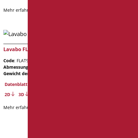
Mehr erfahren
Mehr erfahren
Lavabo FLAT92
Code
: FLAT92S/01
Abmessungen
: cm. 11X52X92
Gewicht der Verpackung
: 13
Lavabo Flight mit
Überlauf und Tragbügel
Datenblatt
schon montiert,
Standard Weiß
2D
3D
Code
: D0286/01
Mehr erfahren
Abmessungen
: cm. 64X59
Gewicht der Verpackung
: 12
BIM Object
Datenblatt