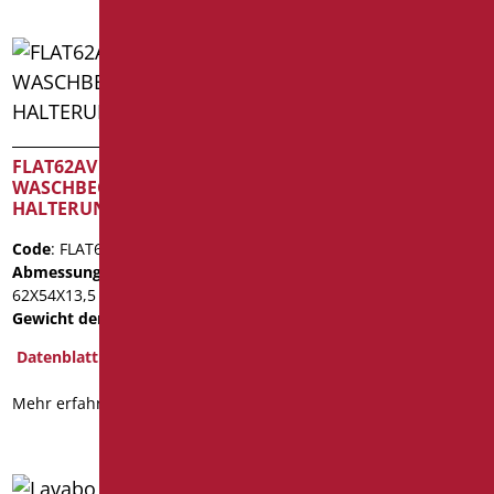
Halbsäule für Lavabo
President
FLAT62AV WEISSES
WASCHBECKEN MIT
Code
: D0922/01
HALTERUNG
Abmessungen
: cm. 27x27x33
Gewicht der Verpackung
: 6.6
Code
: FLAT62AV/01
Abmessungen
: cm.
Datenblatt
62X54X13,5
Gewicht der Verpackung
: 9.4
2D
3D
Datenblatt
Mehr erfahren
Mehr erfahren