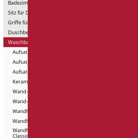
Badezimmerspiegel
Sitz für Dusche und Badewanne
Griffe für Dusche mit Brausenhalter
Duschbecken und Kabine
Waschbecken
Aufsatz Waschbecken für Alle
Aufsatzwaschbecken
Aufsatzwaschbecken - Serie Home Classic
Keramik Waschbecken für Behinderte
Wand-Waschbecken für Alle
Wand-Waschbecken für Behinderte
Wandhängende Harz-Waschtische
Wandhängende Waschbecken
Wandhängende Waschbecken - Serie Home
Classic