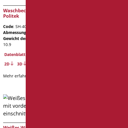
Waschbecken SHINE aus
Waschbecken weiss Flat
Politek
Joy
Code
: SH-401/09
Code
: FLAT92J/01
Abmessungen
: cm. 65X52
Abmessungen
: cm. 92X55
Gewicht der Verpackung
:
Datenblatt
10.9
2D
Datenblatt
2D
3D
Mehr erfahren
Mehr erfahren
Weißes Waschbecken mit