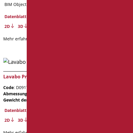
BIM Object
Datenblatt
2D
3D
Mehr erfahren
Lavabo President 50
Lavabo President 60
Code
: D0917/01
Code
: D0918/01
Abmessungen
: cm. 50x43x17
Abmessungen
: cm. 60x48x19
Gewicht der Verpackung
: 20
Gewicht der Verpackung
:
13.9
Datenblatt
Datenblatt
2D
3D
2D
3D
Mehr erfahren