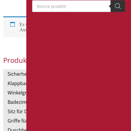
Products search
Es wurden keine Produkte gefunden, die deiner
Auswahl entsprechen.
Produktkategorien
Sicherheitsgriffe
Klappbar und Haltegriffe
Winkelgriffe für Dusche und Badewanne
Badezimmerspiegel
Sitz für Dusche und Badewanne
Griffe für Dusche mit Brausenhalter
Duschbecken und Kabine