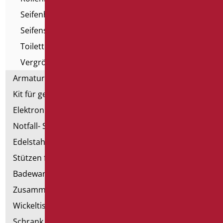
Seifenhalter
Seifenspender
Toilettenbürstenhalter
Vergrößerungsspiegel
Armaturen
Kit für genehmigte Badezimmer
Elektronische Handtrockner
Notfall- Sanitärartikel
Edelstahl-Sanitär
Stützen für Trockenbau
Badewannen mit Tür
Zusammenstellbare Handläufe
Wickeltische
Schrank mit Sessel