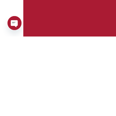
Open
chaty
Telefon:
Whatsapp:
+39 0376 671780
+39 3488123919
E-mail:
Fax:
info@goman.it
+39 0376 671286
Adresse: