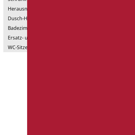
Herausnehmbare Hilfsmittel
Dusch-Hocker
Badezimmer Etikette
Ersatz- und Kleinteile
WC-Sitze