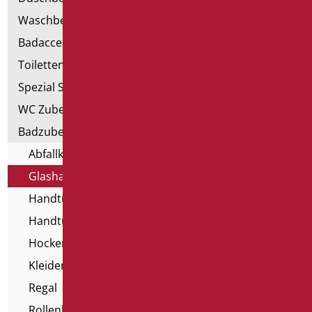
Waschbecken
Badaccessoires
Toiletten, Bidet und ausgestattete Wände
Spezial Sanitär
WC Zubehörteil
Badzubehörteil
Abfallkorb
Glashalter
Handtuchhalter
Handtuchspender
Hocker und Sitze für Badewannen
Kleiderhaken
Regal
Rollenhalter