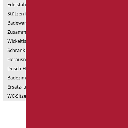
Edelstahl-Sanitär
Stützen für Trockenbau
Badewannen mit Tür
Zusammenstellbare Handläufe
Wickeltische
Schrank mit Sessel
Herausnehmbare Hilfsmittel
Dusch-Hocker
Badezimmer Etikette
Ersatz- und Kleinteile
WC-Sitze