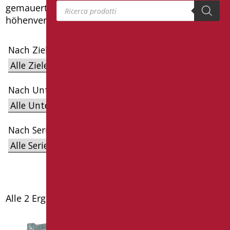
Products search
gemauerten Wänden. Aus verzinktem Stahl und
höhenverstellbaren Stangen.
Nach Ziel filtern
Nach Unterkategorien filtern
Nach Serien filtern
Alle 2 Ergebnisse werden angezeigt