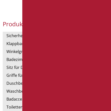
Produktkategorien
Sicherheitsgriffe
Klappbar und Haltegriffe
Winkelgriffe für Dusche und Badewanne
Badezimmerspiegel
Sitz für Dusche und Badewanne
Griffe für Dusche mit Brausenhalter
Duschbecken und Kabine
Waschbecken
Badaccessoires
Toiletten, Bidet und ausgestattete Wände