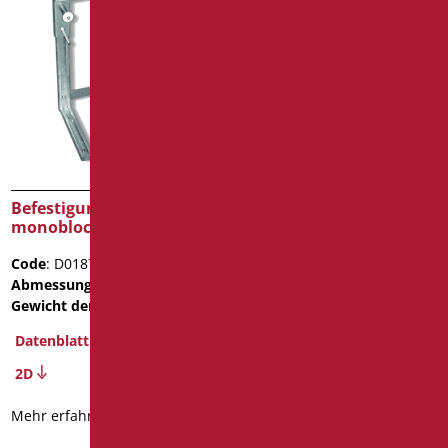
Befestigungsbügel für
Bügel für wandhängende
monoblock-wc
Klosetts open
Code
: D0187/01
Code
: D0188/01
Abmessungen
: cm. 62X32
Abmessungen
: cm. 46X32
Gewicht der Verpackung
: 7.4
Gewicht der Verpackung
: 3.2
Datenblatt
Datenblatt
2D
2D
Mehr erfahren
Mehr erfahren