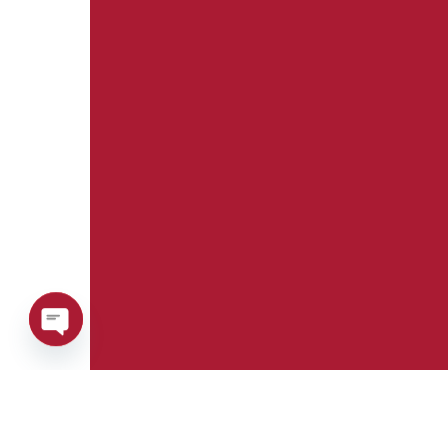
Open
chaty