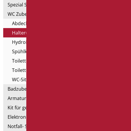
Spezial Sanitär
WC Zubehörteil
Abdeckungen für Open-WC
Halterung für hängende WC
HydroBürsten für WC
Spühlkästen
Toilettensitze mit Erhöhung
Toilettensitze mit Öffnung
WC-Sitze
Badzubehörteil
Armaturen
Kit für genehmigte Badezimmer
Elektronische Handtrockner
Notfall- Sanitärartikel