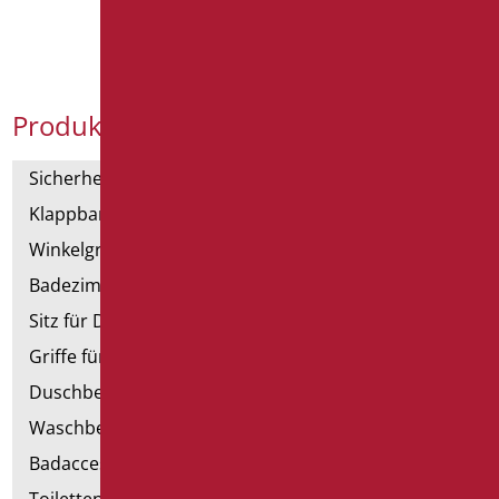
Produktkategorien
Sicherheitsgriffe
Klappbar und Haltegriffe
Winkelgriffe für Dusche und Badewanne
Badezimmerspiegel
Sitz für Dusche und Badewanne
Griffe für Dusche mit Brausenhalter
Duschbecken und Kabine
Waschbecken
Badaccessoires
Toiletten, Bidet und ausgestattete Wände