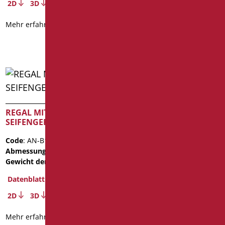
2D
3D
2D
3D
Mehr erfahren
Mehr erfahren
REGAL MIT
SEIFENGERICHT
Code
: AN-B164/01
Abmessungen
: cm. 50X16
Gewicht der Verpackung
: 1.7
Datenblatt
2D
3D
Mehr erfahren