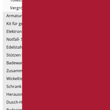
Vergrößerungsspiegel
Armaturen
Kit für genehmigte Badezimmer
Elektronische Handtrockner
Notfall- Sanitärartikel
Edelstahl-Sanitär
Stützen für Trockenbau
Badewannen mit Tür
Zusammenstellbare Handläufe
Wickeltische
Schrank mit Sessel
Herausnehmbare Hilfsmittel
Dusch-Hocker
Badezimmer Etikette