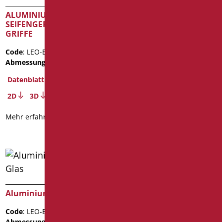
Code
: LEO-B162/08
ALUMINIUM-
Abmessungen
: cm. 15.5x8.55
SEIFENGERICHT FÜR
GRIFFE
Datenblatt
2D
3D
Code
: LEO-B189/08
Abmessungen
: cm. 15.5x8.55
Mehr erfahren
Datenblatt
2D
3D
Mehr erfahren
Aluminiumregal mit Glas
Aluminiumregal mit Glas
Code
: LEO-B163/08
UND SEIFENHALTER
Abmessungen
: cm. 60x12