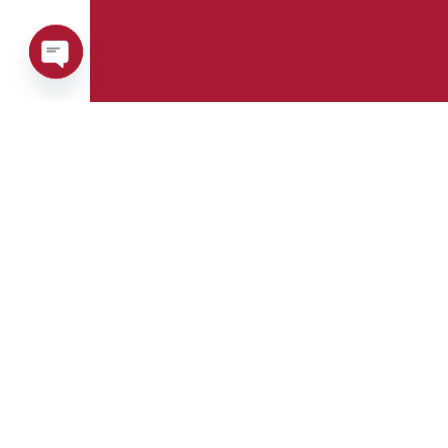
Open
chaty
Telefon:
Whatsapp:
+39 0376 671780
+39 3488123919
E-mail:
Fax:
info@goman.it
+39 0376 671286
Adresse:
Via Maestri del
lavoro, 8 Castiglione