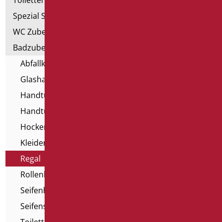
Spezial Sanitär
WC Zubehörteil
Badzubehörteil
Abfallkorb
Glashalter
Handtuchhalter
Handtuchspender
Hocker und Sitze für Badewannen
Kleiderhaken
Regal
Rollenhalter
Seifenhalter
Seifenspender
Toilettenbürstenhalter