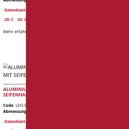
Code
: LEO-B165/08
Datenblatt
Abmessungen
: cm. 60x12
2D
3D
Datenblatt
Mehr erfahren
2D
3D
Mehr erfahren
ALUMINIUMREGAL MIT
Konsole mit
SEIFENHALTER
Bechergestell
Code
: LEO-B164/08
Code
: AN-B163/01
Abmessungen
: cm. 60x12
Abmessungen
: cm. 50X16
Gewicht der Verpackung
: 1.7
Datenblatt
Datenblatt