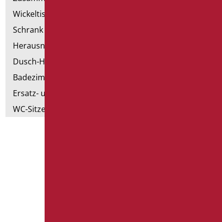
Wickeltische
Schrank mit Sessel
Herausnehmbare Hilfsmittel
Dusch-Hocker
Badezimmer Etikette
Ersatz- und Kleinteile
WC-Sitze