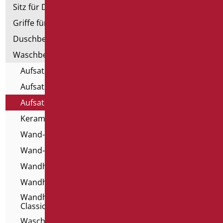
Sitz für Dusche und Badewanne
Griffe für Dusche mit Brausenhalter
Duschbecken und Kabine
Waschbecken
Aufsatz Waschbecken für Alle
Aufsatzwaschbecken
Aufsatzwaschbecken - Serie Home Classic
Keramik Waschbecken für Behinderte
Wand-Waschbecken für Alle
Wand-Waschbecken für Behinderte
Wandhängende Harz-Waschtische
Wandhängende Waschbecken
Wandhängende Waschbecken - Serie Home
Classic
Waschbecken - Serie Home