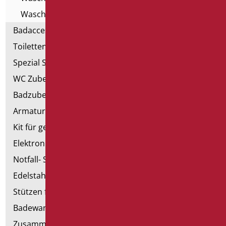
Waschbecken für Kinder
Badaccessoires
Toiletten, Bidet und ausgestattete Wände
Spezial Sanitär
WC Zubehörteil
Badzubehörteil
Armaturen
Kit für genehmigte Badezimmer
Elektronische Handtrockner
Notfall- Sanitärartikel
Edelstahl-Sanitär
Stützen für Trockenbau
Badewannen mit Tür
Zusammenstellbare Handläufe