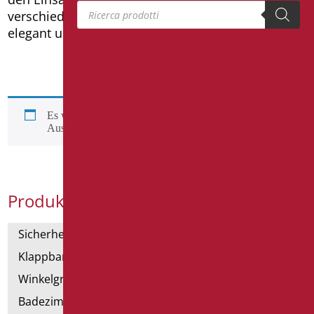
Products search
verschiedenen Stilrichtungen entwickelt, da sie
elegant und gleichzeitig sehr funktional sind.
Es wurden keine Produkte gefunden, die deiner
Auswahl entsprechen.
Produktkategorien
Sicherheitsgriffe
Klappbar und Haltegriffe
Winkelgriffe für Dusche und Badewanne
Badezimmerspiegel