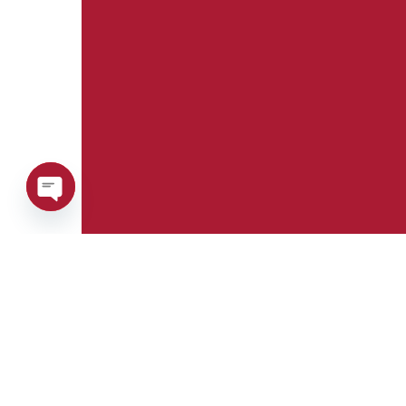
Open
chaty
Telefon:
Whatsapp:
+39 0376 671780
+39 3488123919