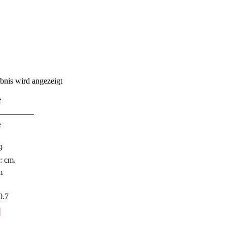
bnis wird angezeigt
e
9
: cm.
m
0.7