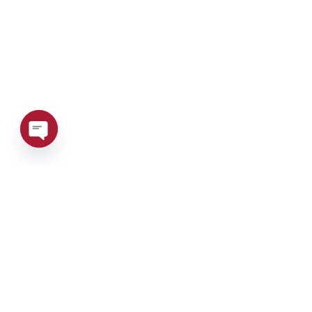
Open
chaty
Telefon:
+39 0376 671780
Adresse:
Via Maestri del lavor