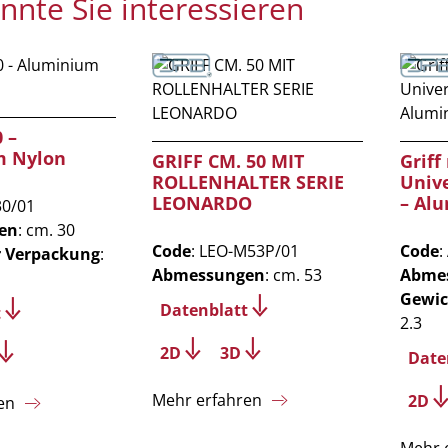
nnte Sie interessieren
 –
m Nylon
GRIFF CM. 50 MIT
Griff
ROLLENHALTER SERIE
Unive
LEONARDO
– Al
30/01
en
: cm. 30
Code
: LEO-M53P/01
Code
:
r Verpackung
:
Abmessungen
: cm. 53
Abme
Gewic
Datenblatt
t
2.3
2D
3D
Date
Mehr erfahren
2D
en
Mehr 