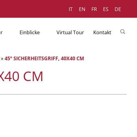
IT
EN
FR
ES
DE
ür
Einblicke
Virtual Tour
Kontakt
»
45° SICHERHEITSGRIFF, 40X40 CM
0X40 CM