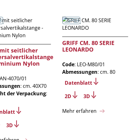
GRIFF CM. 80 SERIE
LEONARDO
 mit seitlicher
rsalvertikalstange
uminium Nylon
Code
: LEO-M80/01
Abmessungen
: cm. 80
 AN-4070/01
Datenblatt
ssungen
: cm. 40X70
ht der Verpackung
:
2D
3D
Mehr erfahren
nblatt
3D
erfahren