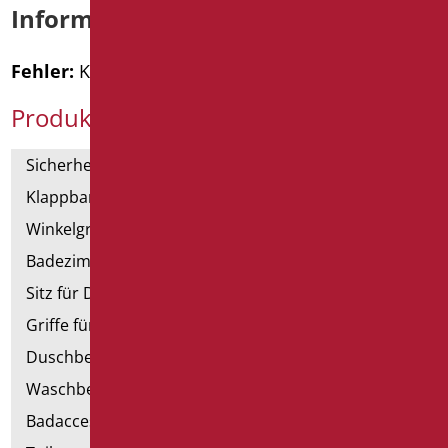
Informationen anfordern
Fehler:
Kontaktformular wurde nicht gefunden.
Produktkategorien
Sicherheitsgriffe
Klappbar und Haltegriffe
Winkelgriffe für Dusche und Badewanne
Badezimmerspiegel
Sitz für Dusche und Badewanne
Griffe für Dusche mit Brausenhalter
Duschbecken und Kabine
Waschbecken
Badaccessoires