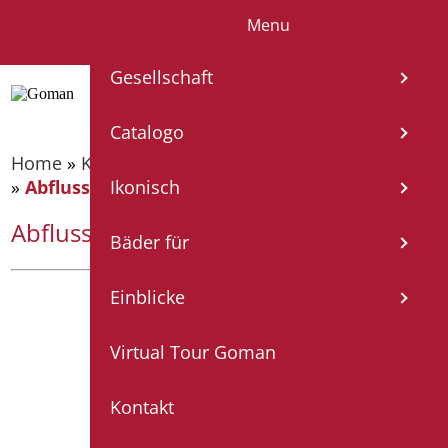
Menu
IT
EN
FR
ES
DE
Gesellschaft
Catalogo
Home
»
Katalog
»
Spezial Sanitär
»
Ausgussbecken
»
Abfluss komplett mit gitter
Ikonisch
Abfluss komplett mit gitter
Bäder für
Einblicke
Virtual Tour Goman
Kontakt