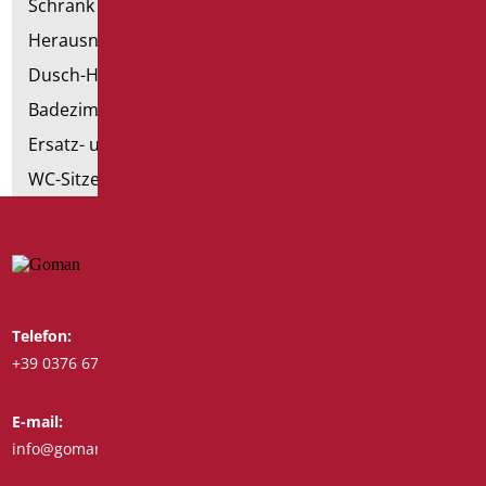
Schrank mit Sessel
Herausnehmbare Hilfsmittel
Dusch-Hocker
Badezimmer Etikette
Ersatz- und Kleinteile
WC-Sitze
Telefon:
Whatsapp:
+39 0376 671780
+39 3488123919
E-mail:
Fax:
info@goman.it
+39 0376 671286