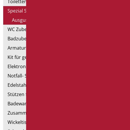
Toiletten, Bidet und ausgestattete Wände
Spezial Sanitär
Ausgussbecken
WC Zubehörteil
Badzubehörteil
Armaturen
Kit für genehmigte Badezimmer
Elektronische Handtrockner
Notfall- Sanitärartikel
Edelstahl-Sanitär
Stützen für Trockenbau
Badewannen mit Tür
Zusammenstellbare Handläufe
Wickeltische