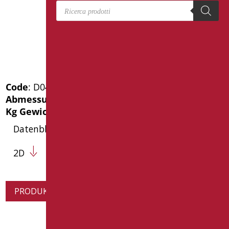
Products search
Code
: D0427/01
Abmessungen
: cm. 50X42Xh52
Kg Gewicht der Verpackung
: 20
Datenblatt
2D
PRODUKTINFORMATION ANFORDERN