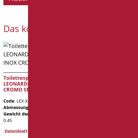
Das könnte Sie interessieren
Einzeltoilettenpapierhalte
Toilettenpapierhalter
Code
: AN-B112/01
LEONARDO DELUXE INOX
Abmessungen
: cm. 20X10
CROMO SERIE
Gewicht der Verpackung
:
0.45
Code
: LEX-XB113/94
Abmessungen
: cm. 19
Datenblatt
Gewicht der Verpackung
:
2D
3D
0.45
Mehr erfahren
Datenblatt