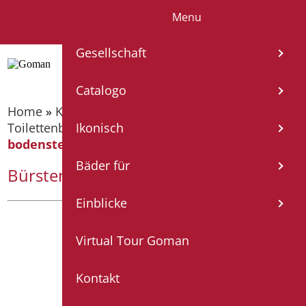
Menu
IT
EN
FR
ES
DE
Gesellschaft
Catalogo
Home
»
Katalog
»
Badzubehörteil
»
Toilettenbürstenhalter
»
Bürstenhalter
Ikonisch
bodenstehend Weiß
Bäder für
Bürstenhalter bodenstehend Weiß
Einblicke
Virtual Tour Goman
Kontakt