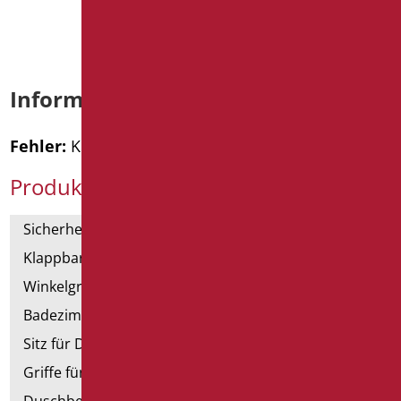
Informationen anfordern
Fehler:
Kontaktformular wurde nicht gefunden.
Produktkategorien
Sicherheitsgriffe
Klappbar und Haltegriffe
Winkelgriffe für Dusche und Badewanne
Badezimmerspiegel
Sitz für Dusche und Badewanne
Griffe für Dusche mit Brausenhalter