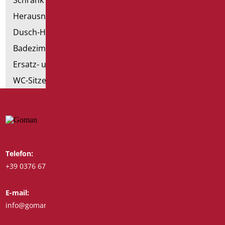
Schrank mit Sessel
Herausnehmbare Hilfsmittel
Dusch-Hocker
Badezimmer Etikette
Ersatz- und Kleinteile
WC-Sitze
Telefon:
Whatsapp:
+39 0376 671780
+39 3488123919
E-mail:
Fax:
info@goman.it
+39 0376 671286