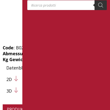
Products search
Code
: B0295/01
Abmessungen
: cm. 35X13
Kg Gewicht der Verpackung
: 0.4
Datenblatt
2D
3D
PRODUKTINFORMATION ANFORDERN