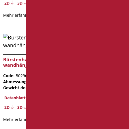
2D
3D
Mehr erfahren
Bürstenhalter
Toilettenpapierhalter
wandhängend Weiß
MIA COLOR SERIE
Code
: B0296/01
Code
: MIA-B113/31
Abmessungen
: cm. 35X15
Abmessungen
: cm. 19
Gewicht der Verpackung
: 0.4
Gewicht der Verpackung
:
0.45
Datenblatt
Datenblatt
2D
3D
2D
3D
Mehr erfahren
Mehr erfahren