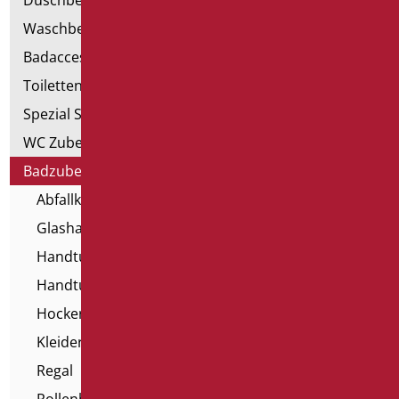
Duschbecken und Kabine
Waschbecken
Badaccessoires
Toiletten, Bidet und ausgestattete Wände
Spezial Sanitär
WC Zubehörteil
Badzubehörteil
Abfallkorb
Glashalter
Handtuchhalter
Handtuchspender
Hocker und Sitze für Badewannen
Kleiderhaken
Regal