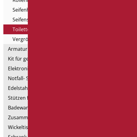
Rollenhalter
Seifenhalter
Seifenspender
Toilettenbürstenhalter
Vergrößerungsspiegel
Armaturen
Kit für genehmigte Badezimmer
Elektronische Handtrockner
Notfall- Sanitärartikel
Edelstahl-Sanitär
Stützen für Trockenbau
Badewannen mit Tür
Zusammenstellbare Handläufe
Wickeltische