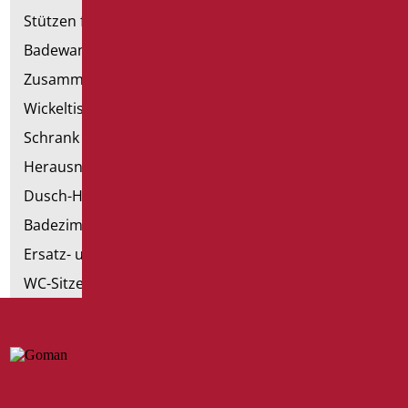
Stützen für Trockenbau
Badewannen mit Tür
Zusammenstellbare Handläufe
Wickeltische
Schrank mit Sessel
Herausnehmbare Hilfsmittel
Dusch-Hocker
Badezimmer Etikette
Ersatz- und Kleinteile
WC-Sitze