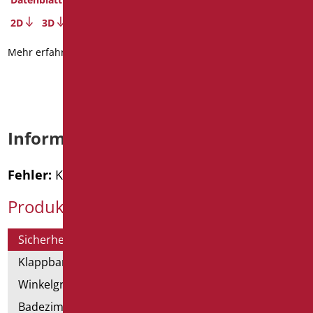
2D
3D
2D
3D
Mehr erfahren
Mehr erfahren
Informationen anfordern
Fehler:
Kontaktformular wurde nicht gefunden.
Produktkategorien
Sicherheitsgriffe
Klappbar und Haltegriffe
Winkelgriffe für Dusche und Badewanne
Badezimmerspiegel