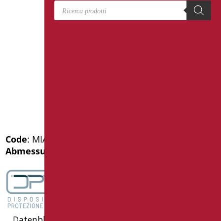
Products search
Code
: MIA-XM53P/94
Abmessungen
: cm. 50
Datenblatt