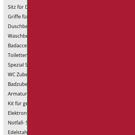
Sitz für Dusche und Badewanne
Griffe für Dusche mit Brausenhalter
Duschbecken und Kabine
Waschbecken
Badaccessoires
Toiletten, Bidet und ausgestattete Wände
Spezial Sanitär
WC Zubehörteil
Badzubehörteil
Armaturen
Kit für genehmigte Badezimmer
Elektronische Handtrockner
Notfall- Sanitärartikel
Edelstahl-Sanitär