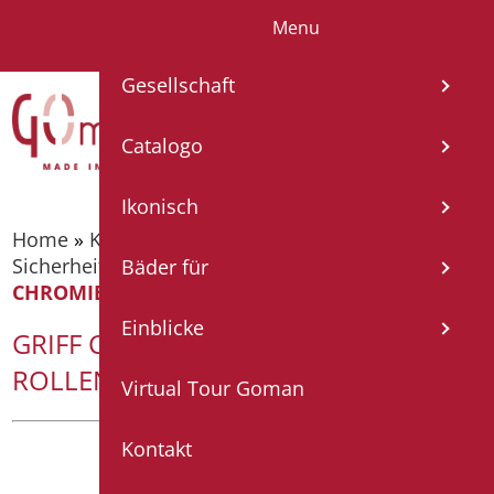
Menu
IT
EN
FR
ES
DE
Gesellschaft
Catalogo
Ikonisch
Home
»
Katalog
»
Sicherheitsgriffe
»
Sicherheitsgriffe - Serie Mia
»
GRIFF CM. 50 INOX
Bäder für
CHROMIERT MIT ROLLENHALTER
Einblicke
GRIFF CM. 50 INOX CHROMIERT MIT
ROLLENHALTER
Virtual Tour Goman
Kontakt