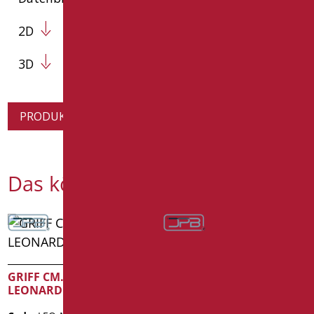
2D
3D
PRODUKTINFORMATION ANFORDERN
Das könnte Sie interessieren
GRIFF CM. 80 SERIE
LEONARDO
45° SICHERHEITSGRIFF,
40X40 CM