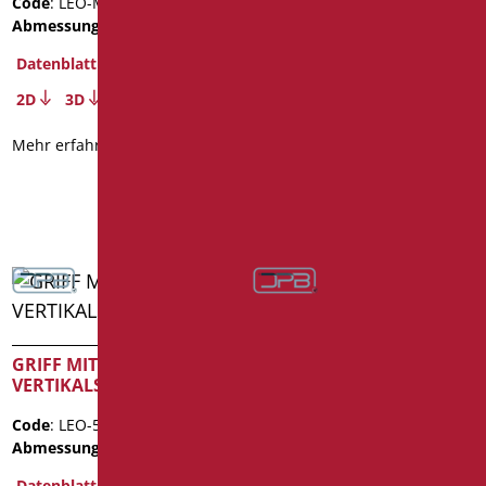
Code
: LEO-M80/01
Abmessungen
: cm. 80
Code
: AN-MA4/01
Abmessungen
: cm. 40X40
Datenblatt
Gewicht der Verpackung
: 1.7
2D
3D
Datenblatt
Mehr erfahren
2D
3D
Mehr erfahren
GRIFF MIT SEITLICHER
GRIFF CM.40 SERIE
VERTIKALSTANGE
LEONARDO INOX
Code
: LEO-5050/01
Code
: LEO-XM40/35
Abmessungen
: cm. 50X50
Abmessungen
: cm. 40
Datenblatt
Datenblatt