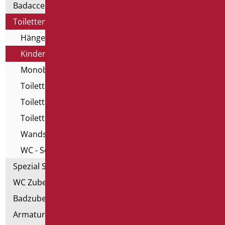
Badaccessoires
Toiletten, Bidet und ausgestattete Wände
Hängende Toilette und Bidet
Kinder Toilette
Monoblock Toilette
Toilette für das goldene Alter
Toiletten mit Öffnung
Toiletten, Bidet und Bodenbefestigung
Wandsysteme
WC - Serie Home
Spezial Sanitär
WC Zubehörteil
Badzubehörteil
Armaturen