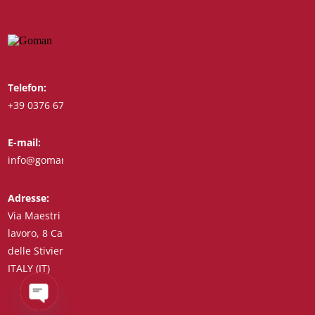
Telefon:
Whatsapp:
+39 0376 671780
+39 3488123919
E-mail:
Fax:
info@goman.it
+39 0376 671286
Adresse:
Via Maestri del
lavoro, 8 Castiglione
delle Stiviere 46043
ITALY (IT)
Open
chaty