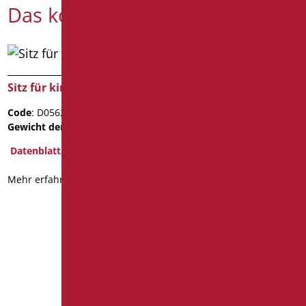
Das könnte Sie interessieren
Sitz für kinderklosett
Code
: D0562/01
EASYCLEAN WALL-HUNG
Gewicht der Verpackung
: 3
WC MIT VORDERER
ÖFFNUNG
Datenblatt
Code
: D0183C/01
Mehr erfahren
Abmessungen
: cm. 76
Datenblatt
2D
3D
Mehr erfahren