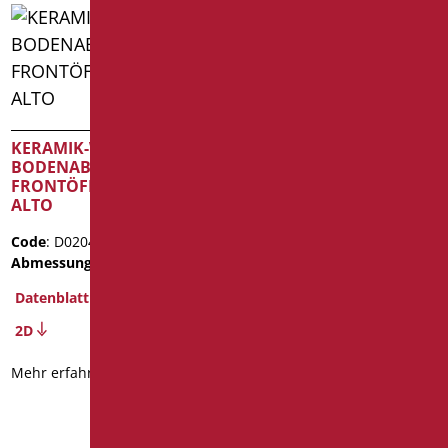
WC OPEN aus Keramik,
mit universellem Abfluss
KERAMIK-WC MIT
BODENABLAUF UND
Code
: D0290/01
FRONTÖFFNUNG SERIE
Abmessungen
: cm. h47
ALTO
Gewicht der Verpackung
:
24.5
Code
: D0204/01
Abmessungen
: cm. h50
BIM Object
Datenblatt
Datenblatt
2D
2D
3D
Mehr erfahren
Mehr erfahren