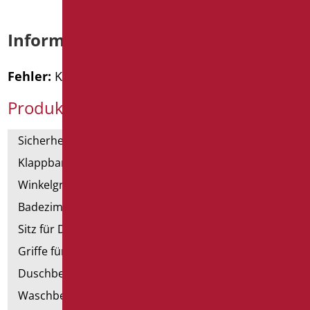
Informationen anfordern
Fehler:
Kontaktformular wurde nicht gefunden.
Produktkategorien
Sicherheitsgriffe
Klappbar und Haltegriffe
Winkelgriffe für Dusche und Badewanne
Badezimmerspiegel
Sitz für Dusche und Badewanne
Griffe für Dusche mit Brausenhalter
Duschbecken und Kabine
Waschbecken