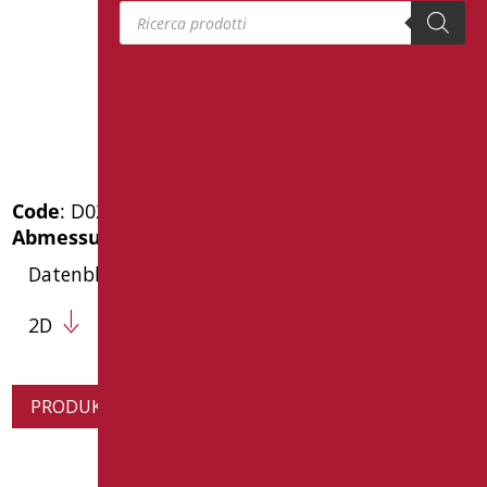
Products search
Code
: D0224/01
Abmessungen
: cm. h31
Datenblatt
2D
PRODUKTINFORMATION ANFORDERN