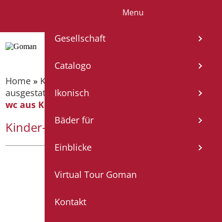
Menu
IT
EN
FR
ES
DE
Gesellschaft
Catalogo
Home
»
Katalog
»
Toiletten, Bidet und
ausgestattete Wände
»
Kinder Toilette
»
Kinder-
Ikonisch
wc aus Keramik Wandabfluss
Bäder für
Kinder-wc aus Keramik Wandabfluss
Einblicke
Virtual Tour Goman
Kontakt