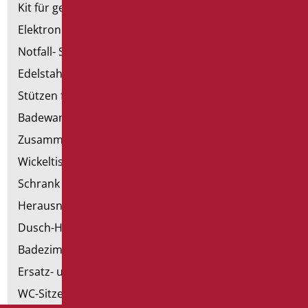
Kit für genehmigte Badezimmer
Elektronische Handtrockner
Notfall- Sanitärartikel
Edelstahl-Sanitär
Stützen für Trockenbau
Badewannen mit Tür
Zusammenstellbare Handläufe
Wickeltische
Schrank mit Sessel
Herausnehmbare Hilfsmittel
Dusch-Hocker
Badezimmer Etikette
Ersatz- und Kleinteile
WC-Sitze