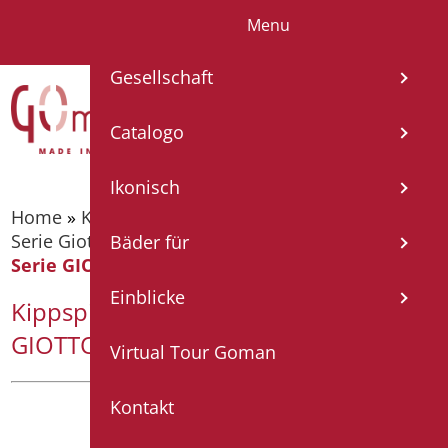
Menu
IT
EN
FR
ES
DE
Gesellschaft
Catalogo
Ikonisch
Home
»
Katalog
»
Badezimmerspiegel
»
Spiegel -
Serie Giotto
»
Kippspiegel mit Beleuchtung
Bäder für
Serie GIOTTO
Einblicke
Kippspiegel mit Beleuchtung Serie
GIOTTO
Virtual Tour Goman
Kontakt