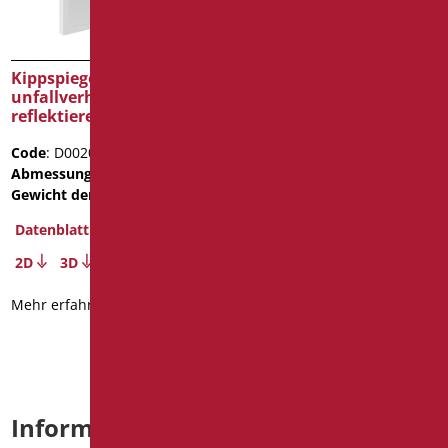
Gewicht der Verpackung
: 0.7
Datenblatt
2D
3D
Kippspiegel mit
unfallverhütender
Mehr erfahren
reflektierender Fläche
Code
: D0020/01
Abmessungen
: cm. 45x56
Gewicht der Verpackung
: 6
Datenblatt
2D
3D
Mehr erfahren
Informationen anfordern