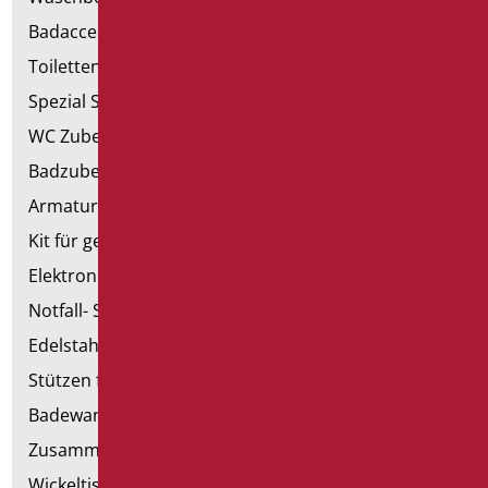
Badaccessoires
Toiletten, Bidet und ausgestattete Wände
Spezial Sanitär
WC Zubehörteil
Badzubehörteil
Armaturen
Kit für genehmigte Badezimmer
Elektronische Handtrockner
Notfall- Sanitärartikel
Edelstahl-Sanitär
Stützen für Trockenbau
Badewannen mit Tür
Zusammenstellbare Handläufe
Wickeltische