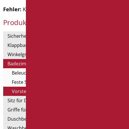
Fehler:
Kontaktformular wurde nicht gefunden.
Produktkategorien
Sicherheitsgriffe
Klappbar und Haltegriffe
Winkelgriffe für Dusche und Badewanne
Badezimmerspiegel
Beleuchtungen für Spiegel
Feste Spiegel
Vorstellbare Spiegel
Sitz für Dusche und Badewanne
Griffe für Dusche mit Brausenhalter
Duschbecken und Kabine
Waschbecken