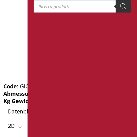
Products search
Code
: GIO-D0075/30
Abmessungen
: cm. Ø70
Kg Gewicht der Verpackung
: 10
Datenblatt
2D