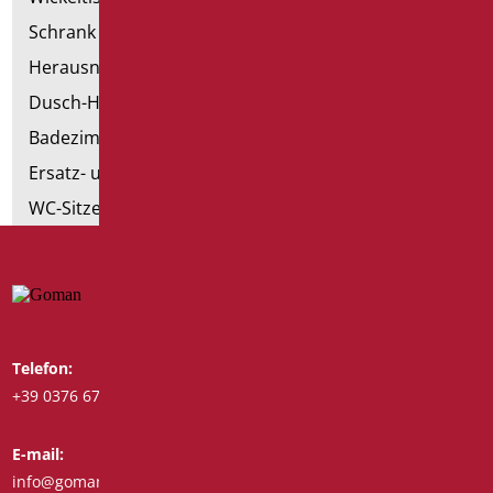
Schrank mit Sessel
Herausnehmbare Hilfsmittel
Dusch-Hocker
Badezimmer Etikette
Ersatz- und Kleinteile
WC-Sitze
Telefon:
Whatsapp:
+39 0376 671780
+39 3488123919
E-mail:
Fax:
info@goman.it
+39 0376 671286