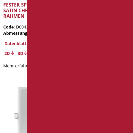
FESTER SPIEGEL MIT
Kippspiegel mit Handgriff
SATIN CHROM PVC-
RAHMEN
Code
: AN-B21/01
Abmessungen
: cm. 62X52
Code
: D0043F/99
Gewicht der Verpackung
: 7.5
Abmessungen
: cm. 50x60
Datenblatt
Datenblatt
2D
3D
2D
3D
Mehr erfahren
Mehr erfahren
LED-Lampe
Code
: AP05/99
Abmessungen
: cm. 300x82x32
mm