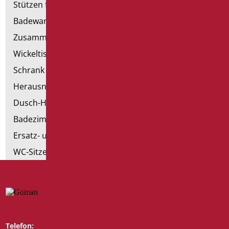
Stützen für Trockenbau
Badewannen mit Tür
Zusammenstellbare Handläufe
Wickeltische
Schrank mit Sessel
Herausnehmbare Hilfsmittel
Dusch-Hocker
Badezimmer Etikette
Ersatz- und Kleinteile
WC-Sitze
Telefon:
Whatsapp: