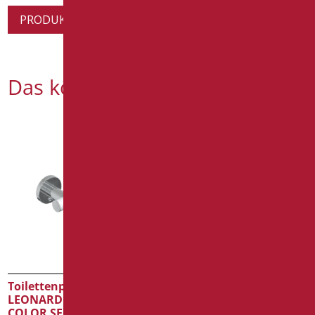
PRODUKTINFORMATION ANFORDERN
Das könnte Sie interessieren
Toilettenpapierhalter
Toilettenpapierhalter
LEONARDO DELUXE
GIOTTO
COLOR SERIE