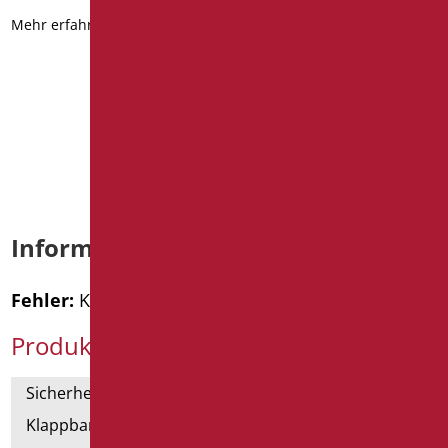
Gewicht der Verpackung
: 0.7
Mehr erfahren
Datenblatt
2D
3D
Mehr erfahren
Informationen anfordern
Fehler:
Kontaktformular wurde nicht gefunden.
Produktkategorien
Sicherheitsgriffe
Klappbar und Haltegriffe