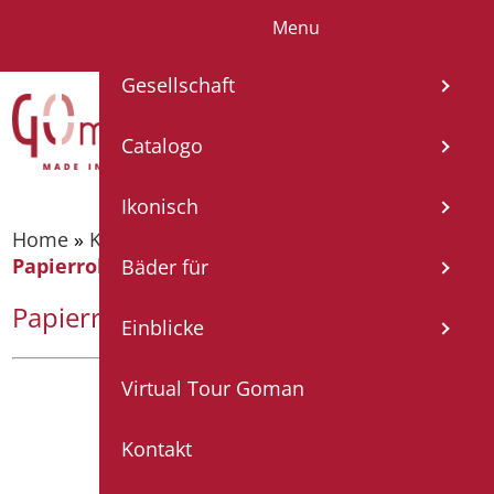
Menu
IT
EN
FR
ES
DE
Gesellschaft
Catalogo
Ikonisch
Home
»
Katalog
»
Badzubehörteil
»
Rollenhalter
»
Papierrollenhalter – ABS mattweiss
Bäder für
Papierrollenhalter – ABS mattweiss
Einblicke
Virtual Tour Goman
Kontakt