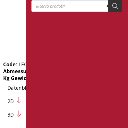
Products search
Code
: LEO-B253/09
Abmessungen
: cm. 33.5X13X33.5
Kg Gewicht der Verpackung
: 1.2
Datenblatt
2D
3D