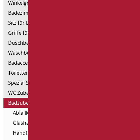
Winkelgriffe für Dusche und Badewanne
Badezimmerspiegel
Sitz für Dusche und Badewanne
Griffe für Dusche mit Brausenhalter
Duschbecken und Kabine
Waschbecken
Badaccessoires
Toiletten, Bidet und ausgestattete Wände
Spezial Sanitär
WC Zubehörteil
Badzubehörteil
Abfallkorb
Glashalter
Handtuchhalter