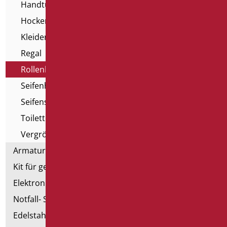
Handtuchspender
Hocker und Sitze für Badewannen
Kleiderhaken
Regal
Rollenhalter
Seifenhalter
Seifenspender
Toilettenbürstenhalter
Vergrößerungsspiegel
Armaturen
Kit für genehmigte Badezimmer
Elektronische Handtrockner
Notfall- Sanitärartikel
Edelstahl-Sanitär