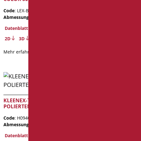
Code
: GIO-XB113/30
Code
: LEX-B113/30
Abmessungen
: cm. 22
Abmessungen
: cm. 19
Datenblatt
Datenblatt
2D
3D
2D
3D
Mehr erfahren
Mehr erfahren
KLEENEX-TÜR AUS
POLIERTEM STAHL
Toilettenpapierhalter
RAFFAELLO INOX CROMO
Code
: H0940/99
SERIE
Abmessungen
: cm. 25,5x13x7
Code
: RAF-XB113/94
Datenblatt
Abmessungen
: cm. 22