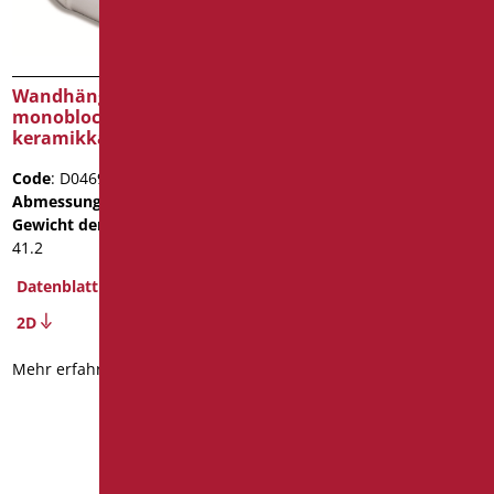
Wandhängender
WC OPEN aus Keramik,
monoblock OPEN
mit universellem Abfluss
keramikkasten
Code
: D0290/01
Code
: D0469/01
Abmessungen
: cm. h47
Abmessungen
: cm. L77
Gewicht der Verpackung
:
Gewicht der Verpackung
:
24.5
41.2
BIM Object
Datenblatt
Datenblatt
2D
2D
3D
Mehr erfahren
Mehr erfahren