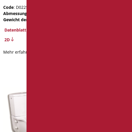
Code
: D0225/01
Code
: D0182C/01
Abmessungen
: cm. L45.5
Abmessungen
: cm. L75
Gewicht der Verpackung
: 10
Gewicht der Verpackung
:
25.2
Datenblatt
BIM Object
2D
Datenblatt
Mehr erfahren
2D
3D
Mehr erfahren