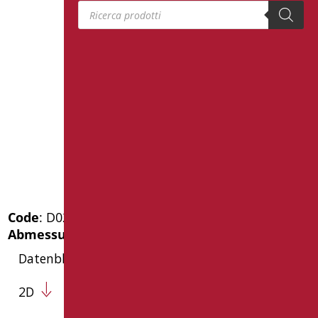
Products search
Code
: D0207/01
Abmessungen
: cm. h50
Datenblatt
2D