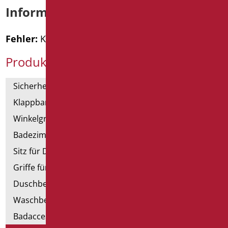
Informationen anfordern
Fehler:
Kontaktformular wurde nicht gefunden.
Produktkategorien
Sicherheitsgriffe
Klappbar und Haltegriffe
Winkelgriffe für Dusche und Badewanne
Badezimmerspiegel
Sitz für Dusche und Badewanne
Griffe für Dusche mit Brausenhalter
Duschbecken und Kabine
Waschbecken
Badaccessoires