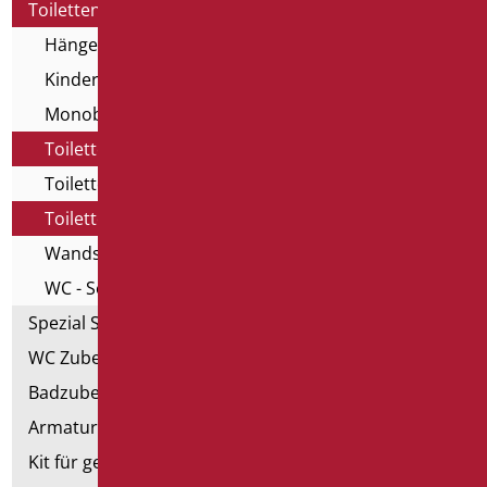
Toiletten, Bidet und ausgestattete Wände
Hängende Toilette und Bidet
Kinder Toilette
Monoblock Toilette
Toilette für das goldene Alter
Toiletten mit Öffnung
Toiletten, Bidet und Bodenbefestigung
Wandsysteme
WC - Serie Home
Spezial Sanitär
WC Zubehörteil
Badzubehörteil
Armaturen
Kit für genehmigte Badezimmer