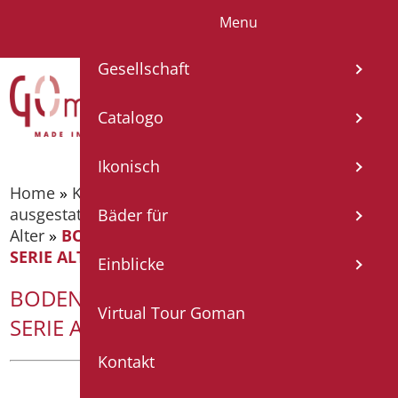
Menu
IT
EN
FR
ES
DE
Gesellschaft
Catalogo
Ikonisch
Home
»
Katalog
»
Toiletten, Bidet und
ausgestattete Wände
»
Toilette für das goldene
Bäder für
Alter
»
BODEN-BIDET AUS KERAMIK H50 CM.
SERIE ALTO
Einblicke
BODEN-BIDET AUS KERAMIK H50 CM.
Virtual Tour Goman
SERIE ALTO
Kontakt