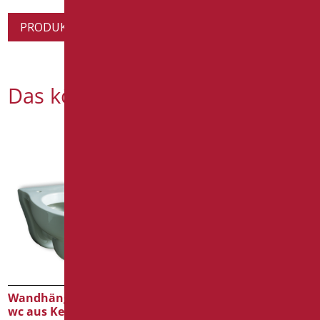
PRODUKTINFORMATION ANFORDERN
Das könnte Sie interessieren
Wandhängendes Kinder-
Wandhängendes
wc aus Keramik
easyclean wc OPEN cm 75