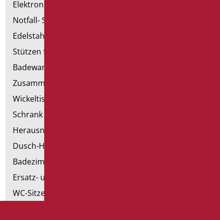
Elektronische Handtrockner
Notfall- Sanitärartikel
Edelstahl-Sanitär
Stützen für Trockenbau
Badewannen mit Tür
Zusammenstellbare Handläufe
Wickeltische
Schrank mit Sessel
Herausnehmbare Hilfsmittel
Dusch-Hocker
Badezimmer Etikette
Ersatz- und Kleinteile
WC-Sitze