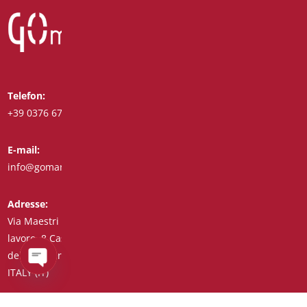
Telefon:
Whatsapp:
+39 0376 671780
+39 3488123919
E-mail:
Fax:
info@goman.it
+39 0376 671286
Adresse:
Via Maestri del
lavoro, 8 Castiglione
delle Stiviere 46043
Open
ITALY (IT)
chaty